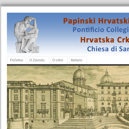
Početna
O Zavodu
O crkvi
Italiano