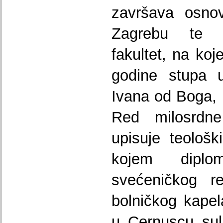
završava osnov
Zagrebu te u
fakultet, na koj
godine stupa u
Ivana od Boga, 
Red milosrdn
upisuje teološk
kojem diplo
svećeničkog re
bolničkog kapel
u Cernuscu sul