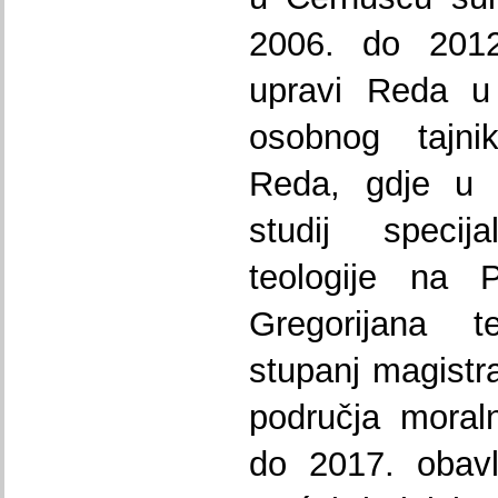
2006. do 2012
upravi Reda u
osobnog tajni
Reda, gdje u 
studij specij
teologije na P
Gregorijana 
stupanj magistra
područja moral
do 2017. obavl