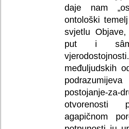
daje nam „os
ontološki temelj
svjetlu Objave,
put i sâm
vjerodosto
međuljudskih od
podrazumijeva 
postojanje-za-d
otvorenosti
agapičnom por
potpunosti ju up