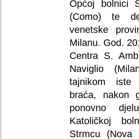
Općoj bolnici 
(Como) te defi
venetske provi
Milanu. God. 20
Centra S. Ambr
Naviglio (Mila
tajnikom iste 
braća, nakon g
ponovno djel
Katoličkoj bol
Strmcu (Nova 