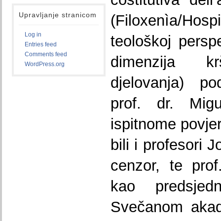
Upravljanje stranicom
(Filoxenìa/Ho
Log in
teološkoj perspe
Entries feed
Comments feed
dimenzija k
WordPress.org
djelovanja) p
prof. dr. Mig
ispitnome povje
bili i profesori
cenzor, te pro
kao predsjedn
Svečanom akad