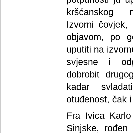
kršćanskog m
Izvorni čovjek, 
objavom, po go
uputiti na izvor
svjesne i od
dobrobit drugo
kadar svlada
otuđenost, čak i
Fra Ivica Karl
Sinjske, rođen