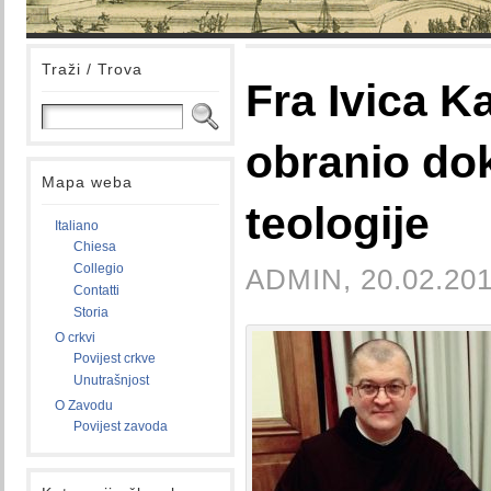
Traži / Trova
Fra Ivica K
obranio dok
Mapa weba
teologije
Italiano
Chiesa
Collegio
ADMIN, 20.02.201
Contatti
Storia
O crkvi
Povijest crkve
Unutrašnjost
O Zavodu
Povijest zavoda