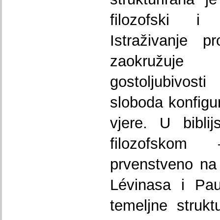
filozofski i 
Istraživanje p
zaokružuje 
gostoljubivost
sloboda konfigur
vjere. U bibli
filozofskom
prvenstveno na
Lévinasa i Pau
temeljne strukt