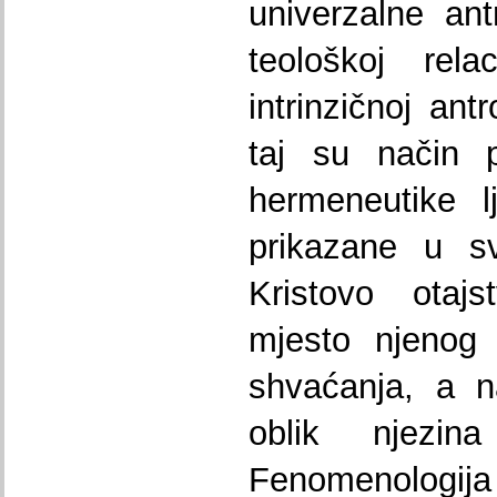
univerzalne ant
teološkoj rel
intrinzičnoj ant
taj su način 
hermeneutike l
prikazane u sv
Kristovo otajs
mjesto njenog
shvaćanja, a n
oblik njezin
Fenomenologija