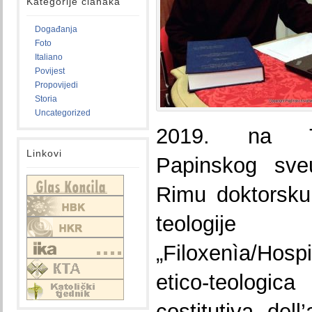
Kategorije članaka
Događanja
Foto
Italiano
Povijest
Propovijedi
Storia
Uncategorized
2019. na Te
Linkovi
Papinskog sveu
Rimu doktorsku 
teologije
„Filoxenìa/Hospi
etico-teolog
costitutiva dell