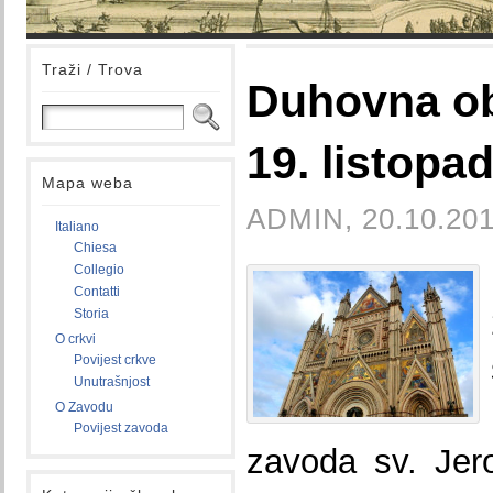
Traži / Trova
Duhovna ob
19. listopa
Mapa weba
ADMIN, 20.10.201
Italiano
Chiesa
Collegio
Contatti
Storia
O crkvi
Povijest crkve
Unutrašnjost
O Zavodu
Povijest zavoda
zavoda sv. Jer