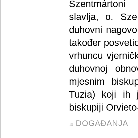
Szentmártoni
slavlja, o. Sz
duhovni nagovor
također posvetio
vrhuncu vjerničk
duhovnoj obno
mjesnim bisku
Tuzia) koji ih 
biskupiji Orvieto
DOGAĐANJA