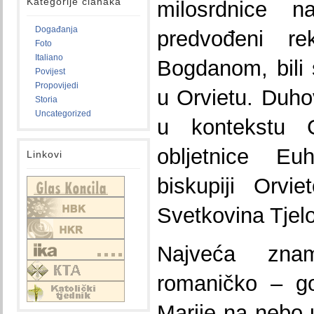
Kategorije članaka
milosrdnice 
Događanja
predvođeni r
Foto
Italiano
Bogdanom, bili
Povijest
Propovijedi
u Orvietu. Duh
Storia
Uncategorized
u kontekstu 
obljetnice Eu
Linkovi
biskupiji Orvi
Svetkovina Tjelo
Najveća znam
romaničko – go
Marije na nebo