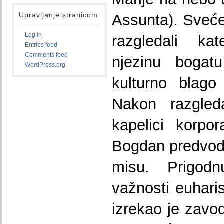
Upravljanje stranicom
Assunta). Svećen
Log in
razgledali ka
Entries feed
Comments feed
njezinu bogat
WordPress.org
kulturno blago
Nakon razgleda
kapelici korpo
Bogdan predvodi
misu. Prigodnu
važnosti euharis
izrekao je zavo