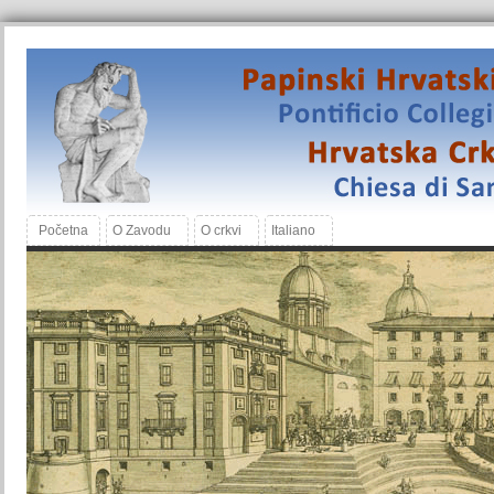
Početna
O Zavodu
O crkvi
Italiano