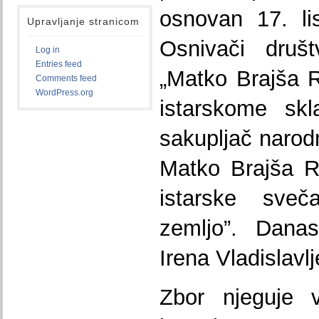
osnovan 17. li
Upravljanje stranicom
Osnivači dru
Log in
Entries feed
„Matko Brajša 
Comments feed
WordPress.org
istarskome skl
sakupljač narod
Matko Brajša R
istarske sve
zemljo”. Dana
Irena Vladislavlj
Zbor njeguje v