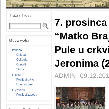
Traži / Trova
7. prosinc
“Matko Bra
Mapa weba
Pule u crkv
Italiano
Chiesa
Jeronima (2
Collegio
Contatti
Storia
ADMIN, 09.12.201
O crkvi
Povijest crkve
Unutrašnjost
O Zavodu
Povijest zavoda