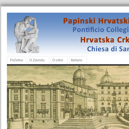
Početna
O Zavodu
O crkvi
Italiano