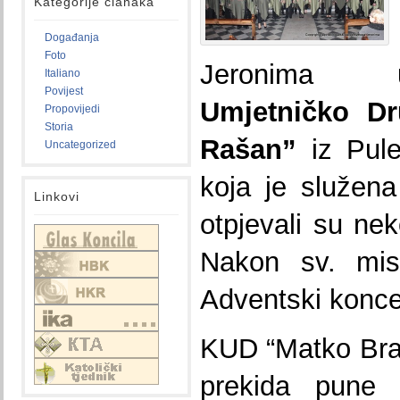
Kategorije članaka
Događanja
Foto
Jeronima
Italiano
Povijest
Umjetničko Dr
Propovijedi
Storia
Rašan”
iz Pule
Uncategorized
koja je služen
Linkovi
otpjevali su nek
Nakon sv. mis
Adventski konce
KUD “Matko Bra
prekida pune 